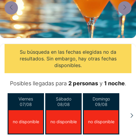
Su búsqueda en las fechas elegidas no da
resultados. Sin embargo, hay otras fechas
disponibles.
Posibles llegadas para
2 personas
y
1 noche
.
Viernes
Sábado
Domingo
07/08
08/08
09/08
no disponible
no disponible
no disponible