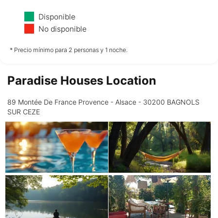
Lunes
Martes
Miércoles
Disponible
10/08
11/08
12/08
No disponible
no disponible
no disponible
no disponible
* Precio mínimo para 2 personas y 1 noche.
Paradise Houses Location
Jueves
13/08
89 Montée De France Provence - Alsace - 30200 BAGNOLS
SUR CEZE
no disponible